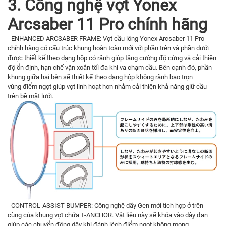
3. Công nghệ vợt Yonex
Arcsaber 11 Pro chính hãng
- ENHANCED ARCSABER FRAME: Vợt cầu lông Yonex Arcsaber 11 Pro
chính hãng có cấu trúc khung hoàn toàn mới với phần trên và phần dưới
được thiết kế theo dạng hộp có rãnh giúp tăng cường độ cứng và cải thiện
độ ổn định, hạn chế vặn xoắn tối đa khi va chạm cầu. Bên cạnh đó, phần
khung giữa hai bên sẽ thiết kế theo dạng hộp không rãnh bao trọn
vùng điểm ngọt giúp vợt linh hoạt hơn nhằm cải thiện khả năng giữ cầu
trên bề mặt lưới.
- CONTROL-ASSIST BUMPER: Công nghệ dãy Gen mới tích hợp ở trên
cùng của khung vợt chứa T-ANCHOR. Vật liệu này sẽ khóa vào dây đan
giúp các chuyển động dây khi đánh lệch điểm ngọt không mong