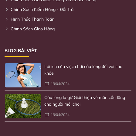
Kỹ thuật chơi cầu lông từ cơ bản đến nâng
Chính Sách Kiểm Hàng - Đổi Trả
cao
Hình Thức Thanh Toán
31/01/2024
Chính Sách Giao Hàng
Lợi ích của việc chơi cầu lông đối với sức
khỏe
BLOG BÀI VIẾT
13/04/2024
Cầu lông là gì? Giới thiệu về môn cầu lông
cho người mới chơi
13/04/2024
Chọn vợt cho người mới bắt đầu chơi
31/01/2024
Kỹ thuật chơi cầu lông từ cơ bản đến nâng
cao