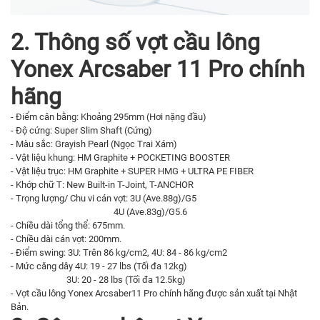
2. Thông số vợt cầu lông
Yonex Arcsaber 11 Pro chính
hãng
- Điểm cân bằng: Khoảng 295mm (Hơi nặng đầu)
- Độ cứng: Super Slim Shaft (Cứng)
- Màu sắc: Grayish Pearl (Ngọc Trai Xám)
- Vật liệu khung: HM Graphite + POCKETING BOOSTER
- Vật liệu trục: HM Graphite + SUPER HMG + ULTRA PE FIBER
- Khớp chữ T: New Built-in T-Joint, T-ANCHOR
- Trọng lượng/ Chu vi cán vợt: 3U (Ave.88g)/G5
4U (Ave.83g)/G5.6
- Chiều dài tổng thể: 675mm.
- Chiều dài cán vợt: 200mm.
- Điểm swing: 3U: Trên 86 kg/cm2, 4U: 84 - 86 kg/cm2
- Mức căng dây 4U: 19 - 27 lbs (Tối đa 12kg)
3U: 20 - 28 lbs (Tối đa 12.5kg)
- Vợt cầu lông Yonex Arcsaber11 Pro chính hãng được sản xuất tại Nhật
Bản.