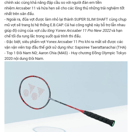
chính xác cùng khả năng đập cầu so với người đàn em tiền
nhiệm Arcsaber 11 và hứa hẹn sẽ cho các lông thủ những trải nghiệm tốt
nhất trên sân đấu.
- Ngoài ra, đũa vợt được làm nhỏ lại thành SUPER SLIM SHAFT cùng chụp
mũ vợt sẽ trang bị hệ thống E.B.CAP. Cả hai công nghệ này bỗ trợ lẫn nhau
giúp độ cứng của
vợt cầu lông Yonex Arcsaber 11 Pro New 2022
và hạn
chế tối đa rung lắc trong suốt quá trình thi đấu.
- Đặc biệt, siêu phẩm vợt Yonex Arcsaber 11 Pro khi ra mắt sẽ được các
vận vận viên top đầu thế giới sử dụng như: Sapsiree Taerattanachai (THA)
- Top 1 Đôi Nam Nữ; Aaron Chia (MAS) - Huy chương Đồng Olympic Tokyo
2020 nội dung Đôi Nam.