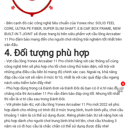
- Bên cạnh đó các công nghệ tiêu chuẩn của Yonex như: SOLID FEEL
CORE, ULTRA PE FIBER, SUPER SLIM SHAFT, E.B.CAP, BOX FRAME, NEW
BUILT-IN T-JOINT sẽ được trang bị trên siêu phẩm vợt cầu lông Arcsaber
11 Pro đảm bảo mang đến cho người chơi những trải nghiệm tốt nhất trên
sân đấu.
4. Đối tượng phù hợp
- Vợt cầu lông Yonex Arcsaber 11 Pro chính hãng với các thông số cùng
công nghệ trên sẽ phù hợp cho lối chơi công thủ toàn diện, nổi trội với
những pha điều cầu bền bỉ mang độ chính xác cao. Ngoài ra, khả năng
đập cầu của vợt sẽ nằm ở mức 8/10, nhất là với các quả đập cầu ngang
nách siêu hiểm luôn đấy nhé!
0
- Phù hợp dùng trong cả Đánh Đơn và Đánh Đôi dù bạn có ở vị trí nào đi
chăng nữa thì Arcsaber 11 Pro vẫn đảm bảo đáp ứng tốt. Nhưng tốt nhất
thì vẫn là vị trí cầu sau trong Đánh Đôi.
- Với phiên bản 4U, vợt cầu lông Yonex Arcsaber 11 Pro mới 2022 sẽ phù
hợp dành cho những có trình độ ở mức trung bình, trunh bình-yếu, chơi cầu
khoảng 1 năm là có thể sử dụng được. Riêng phiên bản 3U sẽ nặng hơn và
phù hợp dành cho người chơi trung bình-khá trở lên, chơi cầu khoảng 3
năm và có đi học cầu là chắc chắn có thể sử dụng được đấy nhé!