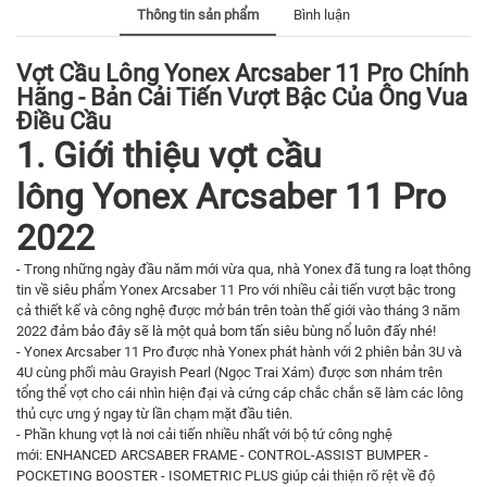
Thông tin sản phẩm
Bình luận
Vợt Cầu Lông Yonex Arcsaber 11 Pro Chính
Hãng - Bản Cải Tiến Vượt Bậc Của Ông Vua
Điều Cầu
1. Giới thiệu vợt cầu
lông Yonex Arcsaber 11 Pro
2022
- Trong những ngày đầu năm mới vừa qua, nhà Yonex đã tung ra loạt thông
tin về siêu phẩm Yonex Arcsaber 11 Pro với nhiều cải tiến vượt bậc trong
cả thiết kế và công nghệ được mở bán trên toàn thế giới vào tháng 3 năm
2022 đảm bảo đây sẽ là một quả bom tấn siêu bùng nổ luôn đấy nhé!
- Yonex Arcsaber 11 Pro được nhà Yonex phát hành với 2 phiên bản 3U và
4U cùng phối màu Grayish Pearl (Ngọc Trai Xám) được sơn nhám trên
tổng thể vợt cho cái nhìn hiện đại và cứng cáp chắc chắn sẽ làm các lông
thủ cực ưng ý ngay từ lần chạm mặt đầu tiên.
- Phần khung vợt là nơi cải tiến nhiều nhất với bộ tứ công nghệ
mới: ENHANCED ARCSABER FRAME - CONTROL-ASSIST BUMPER -
POCKETING BOOSTER - ISOMETRIC PLUS giúp cải thiện rõ rệt về độ