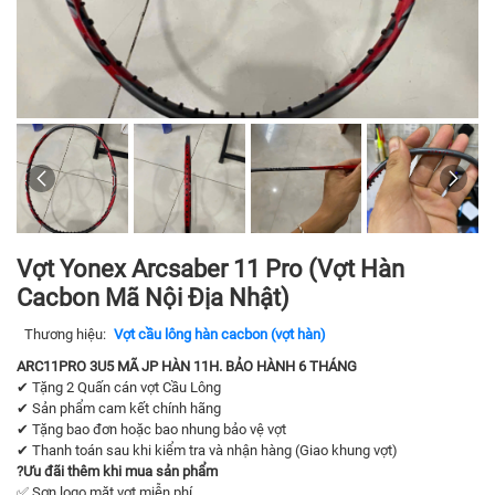
Vợt Yonex Arcsaber 11 Pro (Vợt Hàn
Cacbon Mã Nội Địa Nhật)
Thương hiệu:
Vợt cầu lông hàn cacbon (vợt hàn)
ARC11PRO 3U5 MÃ JP HÀN 11H. BẢO HÀNH 6 THÁNG
✔ Tặng 2 Quấn cán vợt Cầu Lông
✔ Sản phẩm cam kết chính hãng
✔ Tặng bao đơn hoặc bao nhung bảo vệ vợt
✔ Thanh toán sau khi kiểm tra và nhận hàng (Giao khung vợt)
?
Ưu đãi thêm khi mua sản phẩm
✅ Sơn logo mặt vợt miễn phí