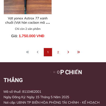
Vợt yonex Astrox 77 xanh
chuối (Vợt hàn cacbon mã nội
địa Nhật)
Chỉ còn 2 sản phẩm
Giá:
1.750.000 VNĐ
1
2
Mã số thuế: 8110462001
Ngày Đăng Ký: Ngày 15 Tháng 5 Năm 2025
Nơi cấp: UBNN TP BIÊN HÒA PHÒNG TÀI CHÍNH - KẾ HOẠCH