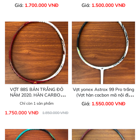
Giá:
1.700.000 VNĐ
Giá:
1.500.000 VNĐ
VỢT 88S BẢN TRẮNG ĐỎ
Vợt yonex Astrox 99 Pro trắng
NĂM 2020. HÀN CARBON
(Vợt hàn cacbon mã nội địa
CÔNG NGHỆ CAO
Nhật)
Giá:
1.550.000 VNĐ
Chỉ còn 1 sản phẩm
1.750.000 VNĐ
1.850.000 VNĐ