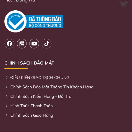
31/01/2024
Lợi ích của việc chơi cầu lông đối với sức
khỏe
13/04/2024
Cầu lông là gì? Giới thiệu về môn cầu lông
cho người mới chơi
CHÍNH SÁCH BẢO MẬT
13/04/2024
ĐIỀU KIỆN GIAO DỊCH CHUNG
Chọn vợt cho người mới bắt đầu chơi
Chính Sách Bảo Mật Thông Tin Khách Hàng
31/01/2024
Chính Sách Kiểm Hàng - Đổi Trả
Hình Thức Thanh Toán
Kỹ thuật chơi cầu lông từ cơ bản đến nâng
Chính Sách Giao Hàng
cao
31/01/2024