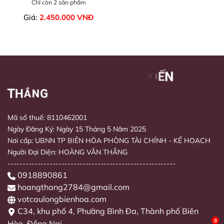
Chỉ còn 2 sản phẩm
Giá:
2.450.000 VNĐ
Mã số thuế: 8110462001
Ngày Đăng Ký: Ngày 15 Tháng 5 Năm 2025
Nơi cấp: UBNN TP BIÊN HÒA PHÒNG TÀI CHÍNH - KẾ HOẠCH
Người Đại Diện: HOÀNG VĂN THẮNG
--------------------------------------------------------
0918890861
hoangthang2784@gmail.com
votcaulongbienhoa.com
C34, khu phố 4, Phường Bình Đa, Thành phố Biên
Kỹ thuật chơi cầu lông từ cơ bản đến nâng
cao
0
Hòa, Đồng Nai