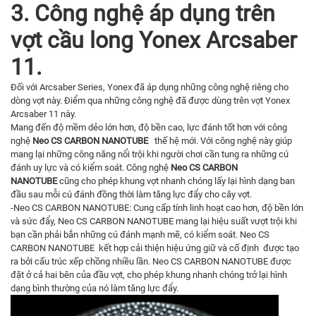
3. Công nghệ áp dụng trên
vợt cầu long Yonex Arcsaber
11.
Đối với Arcsaber Series, Yonex đã áp dụng những công nghệ riêng cho
dòng vợt này. Điểm qua những công nghệ đã được dùng trên vợt Yonex
Arcsaber 11 này.
Mang đến độ mềm dẻo lớn hơn, độ bền cao, lực đánh tốt hơn với công
nghệ
Neo CS CARBON NANOTUBE
thế hệ mới. Với công nghệ này giúp
mang lại những công năng nổi trội khi người chơi cần tung ra những cú
đánh uy lực và có kiểm soát. Công nghệ
Neo CS CARBON
NANOTUBE
cũng cho phép khung vợt nhanh chóng lấy lại hình dạng ban
đầu sau mỗi cú đánh đồng thời làm tăng lực đẩy cho cây vợt.
-Neo CS CARBON NANOTUBE: Cung cấp tính linh hoạt cao hơn, độ bền lớn
và sức đẩy, Neo CS CARBON NANOTUBE mang lại hiệu suất vượt trội khi
bạn cần phải bắn những cú đánh mạnh mẽ, có kiểm soát. Neo CS
CARBON NANOTUBE kết hợp cải thiện hiệu ứng giữ và cố định được tạo
ra bởi cấu trúc xếp chồng nhiều lần. Neo CS CARBON NANOTUBE được
đặt ở cả hai bên của đầu vợt, cho phép khung nhanh chóng trở lại hình
dạng bình thường của nó làm tăng lực đẩy.