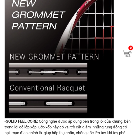
0
-
SOLID FEEL CORE
: Công nghệ được áp dụng bên trong lõi của khung, bên
trong lõi có lớp xốp. Lớp xốp này có vai trò cắt giảm những rung động có
hại, mục địch chính là giúp hấp thụ chấn, chống sốc lên tay khi tay phải