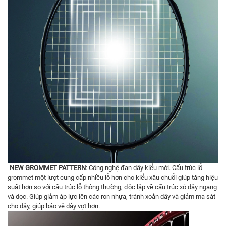
-
NEW GROMMET PATTERN
: Công nghệ đan dây kiểu mới. Cấu trúc lỗ
grommet một lượt cung cấp nhiều lỗ hơn cho kiểu xâu chuỗi giúp tăng hiệu
suất hơn so với cấu trúc lỗ thông thường, độc lập về cấu trúc xỏ dây ngang
và dọc. Giúp giảm áp lực lên các ron nhựa, tránh xoắn dây và giảm ma sát
cho dây, giúp bảo vệ dây vợt hơn.