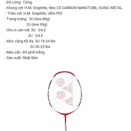
- Độ cứng: Cứng.
- Khung vợt: H.M. Graphite, Neo CS CARBON NANOTUBE, SONIC METAL.
- Thân vợt: H.M. Graphite, Ultra PEF.
- Trọng lượng: 3U (Ave.88g)
2U (Ave.93g)
- Chu vi cán vợt: 3U G4,5
2U G4,5
- Mức căng tối đa: 3U 19-24 lbs
2U 20-25 lbs
- Màu sắc: Đỏ phối trắng.
- Sản xuất: Nhật Bản.