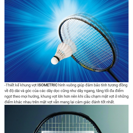
-Thiết kế khung vợt
ISOMETRIC
hình vuông giúp đảm bảo tính tương đồng
về độ dài và góc của các dây dọc cũng như dây ngang, tăng tối đa điểm
ngọt theo mọi hướng, khung vợt lớn hơn nên khi cầu chạm mặt vợt ở những
điểm khác nhau trên mặt vợt vẫn mang lại cảm giác đánh tốt nhất.