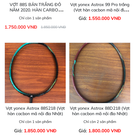
VỢT 88S BẢN TRẮNG ĐỎ
Vợt yonex Astrox 99 Pro trắng
NĂM 2020. HÀN CARBON
(Vợt hàn cacbon mã nội địa
CÔNG NGHỆ CAO
Nhật)
Giá:
1.550.000 VNĐ
Chỉ còn 1 sản phẩm
1.750.000 VNĐ
1.850.000 VNĐ
Vợt yonex Astrox 88S218 (Vợt
Vợt yonex Astrox 88D218 (Vợt
hàn cacbon mã nội địa Nhật)
hàn cacbon mã nội địa Nhật)
Chỉ còn 1 sản phẩm
Chỉ còn 2 sản phẩm
Giá:
1.850.000 VNĐ
Giá:
1.800.000 VNĐ