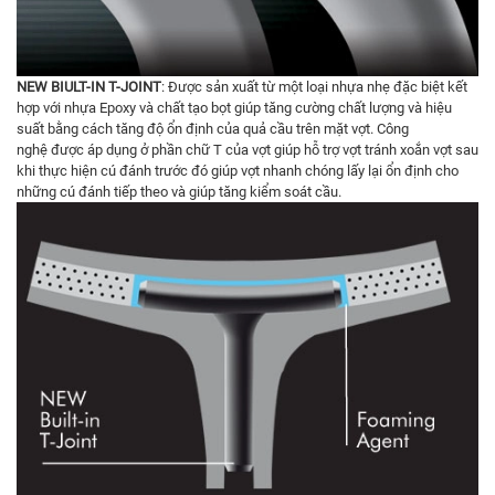
NEW BIULT-IN T-JOINT
: Được sản xuất từ một loại nhựa nhẹ đặc biệt kết
hợp với nhựa Epoxy và chất tạo bọt giúp tăng cường chất lượng và hiệu
suất bằng cách tăng độ ổn định của quả cầu trên mặt vợt. Công
nghệ được áp dụng ở phần chữ T của vợt giúp hỗ trợ vợt tránh xoắn vợt sau
khi thực hiện cú đánh trước đó giúp vợt nhanh chóng lấy lại ổn định cho
những cú đánh tiếp theo và giúp tăng kiểm soát cầu.