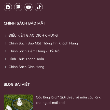
CHÍNH SÁCH BẢO MẬT
ĐIỀU KIỆN GIAO DỊCH CHUNG
Chính Sách Bảo Mật Thông Tin Khách Hàng
Kỹ thuật chơi cầu lông từ cơ bản đến nâng
Chính Sách Kiểm Hàng - Đổi Trả
cao
Hình Thức Thanh Toán
31/01/2024
Chính Sách Giao Hàng
Lợi ích của việc chơi cầu lông đối với sức
khỏe
BLOG BÀI VIẾT
13/04/2024
Cầu lông là gì? Giới thiệu về môn cầu lông
cho người mới chơi