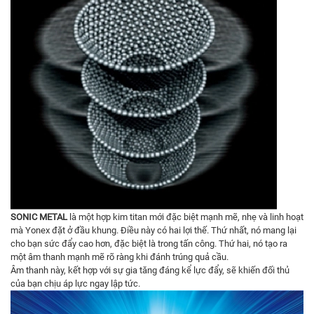
SONIC METAL
là một hợp kim titan mới đặc biệt mạnh mẽ, nhẹ và linh hoạt
mà Yonex đặt ở đầu khung. Điều này có hai lợi thế. Thứ nhất, nó mang lại
cho bạn sức đẩy cao hơn, đặc biệt là trong tấn công. Thứ hai, nó tạo ra
một âm thanh mạnh mẽ rõ ràng khi đánh trúng quả cầu.
Âm thanh này, kết hợp với sự gia tăng đáng kể lực đẩy, sẽ khiến đối thủ
của bạn chịu áp lực ngay lập tức.