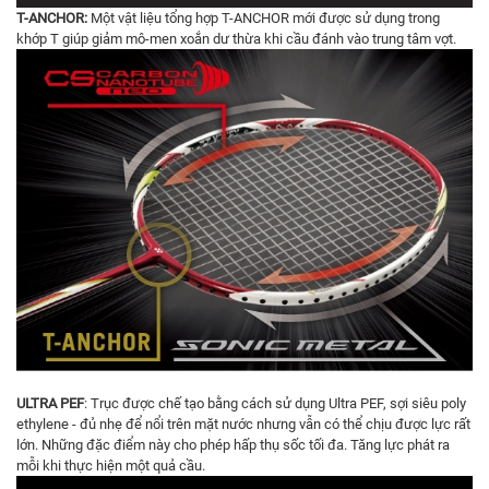
T-ANCHOR:
Một vật liệu tổng hợp T-ANCHOR mới được sử dụng trong
khớp T giúp giảm mô-men xoắn dư thừa khi cầu đánh vào trung tâm vợt.
ULTRA PEF
: Trục được chế tạo bằng cách sử dụng Ultra PEF, sợi siêu poly
ethylene - đủ nhẹ để nổi trên mặt nước nhưng vẫn có thể chịu được lực rất
lớn. Những đặc điểm này cho phép hấp thụ sốc tối đa. Tăng lực phát ra
mỗi khi thực hiện một quả cầu.