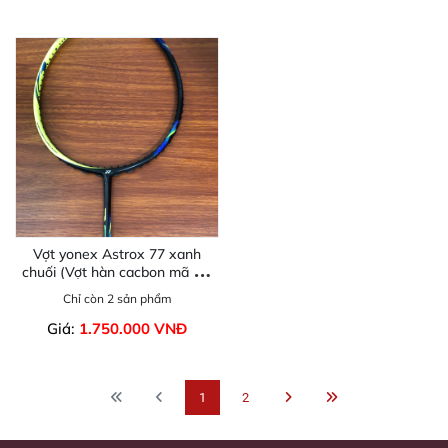
Vợt yonex Astrox 77 xanh
chuối (Vợt hàn cacbon mã nội
địa Nhật)
Chỉ còn 2 sản phẩm
Giá:
1.750.000 VNĐ
1
2