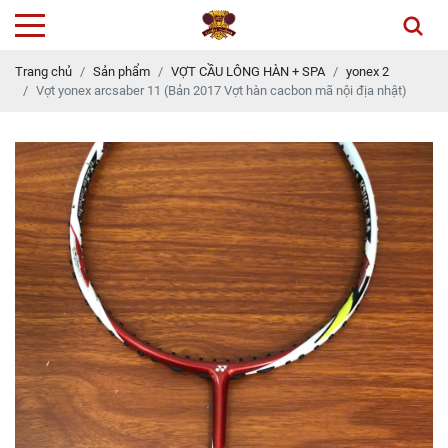
Trang chủ
Sản phẩm
VỢT CẦU LÔNG HÀN + SPA
yonex 2
Vợt yonex arcsaber 11 (Bản 2017 Vợt hàn cacbon mã nội địa nhật)