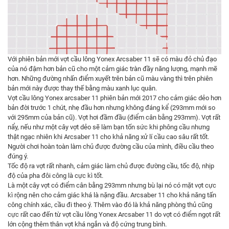
Với phiên bản mới vợt cầu lông Yonex Arcsaber 11 sẽ có màu đỏ chủ đạo
của nó đậm hơn bản cũ cho một cảm giác tràn đầy năng lượng, mạnh mẽ
hơn. Những đường nhấn điểm xuyết trên bản cũ màu vàng thì trên phiên
bản mới này được thay thế bằng màu xanh lục quân.
Vợt cầu lông Yonex arcsaber 11 phiên bản mới 2017 cho cảm giác dẻo hơn
bản đời trước 1 chút, nhẹ đầu hơn nhưng không đáng kể (293mm mới so
với 295mm của bản cũ). Vợt hơi đầm đầu (điểm cân bằng 293mm). Vợt rất
nẩy, nếu như một cây vợt dẻo sẽ làm bạn tốn sức khi phông cầu nhưng
thật ngạc nhiên khi Arcsaber 11 cho khả năng xử lí cầu cao sâu rất tốt.
Người chơi hoàn toàn làm chủ được đường cầu của mình, điều cầu theo
đúng ý.
Tốc độ ra vợt rất nhanh, cảm giác làm chủ được đường cầu, tốc độ, nhịp
độ của pha đôi công là cực kì tốt.
Là một cây vợt có điểm cân bằng 293mm nhưng bù lại nó có mặt vợt cực
kì rộng nên cho cảm giác khá là nặng đầu. Arcsaber 11 cho khả năng tấn
công chính xác, cầu đi theo ý. Thêm vào đó là khả năng phòng thủ cũng
cực rất cao đến từ vợt cầu lông Yonex Arcsaber 11 do vợt có điểm ngọt rất
lớn cộng thêm thân vợt khá ngắn và độ cứng trung bình.