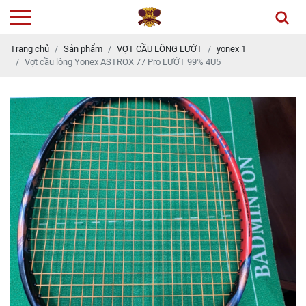
Trang chủ
Sản phẩm
VỢT CẦU LÔNG LƯỚT
yonex 1
Vợt cầu lông Yonex ASTROX 77 Pro LƯỚT 99% 4U5