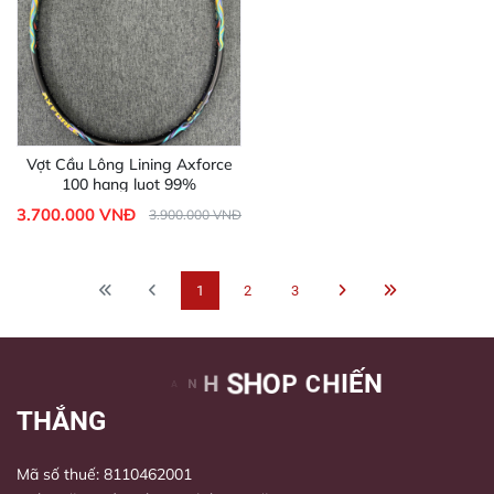
Vợt Cầu Lông Lining Axforce
100 hang luot 99%
3.700.000 VNĐ
3.900.000 VNĐ
1
2
3
Mã số thuế: 8110462001