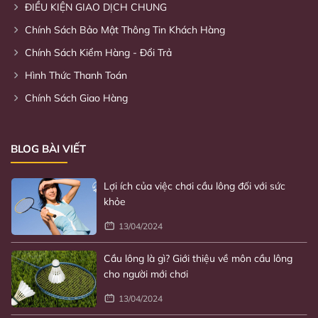
ĐIỀU KIỆN GIAO DỊCH CHUNG
Chính Sách Bảo Mật Thông Tin Khách Hàng
Kỹ thuật chơi cầu lông từ cơ bản đến nâng
Chính Sách Kiểm Hàng - Đổi Trả
cao
Hình Thức Thanh Toán
31/01/2024
Chính Sách Giao Hàng
Lợi ích của việc chơi cầu lông đối với sức
khỏe
BLOG BÀI VIẾT
13/04/2024
Cầu lông là gì? Giới thiệu về môn cầu lông
cho người mới chơi
13/04/2024
Chọn vợt cho người mới bắt đầu chơi
31/01/2024