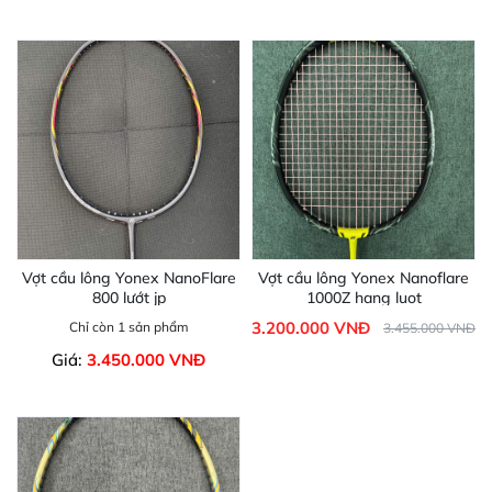
Vợt cầu lông Yonex NanoFlare
Vợt cầu lông Yonex Nanoflare
800 lướt jp
1000Z hang luot
3.200.000 VNĐ
Chỉ còn 1 sản phẩm
3.455.000 VNĐ
Giá:
3.450.000 VNĐ