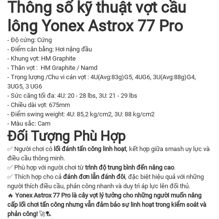
Thông số kỹ thuật vợt cầu
lông Yonex Astrox 77 Pro
- Độ cứng: Cứng
- Điểm cân bằng: Hơi nặng đầu
- Khung vợt: HM Graphite
- Thân vợt : HM Graphite / Namd
- Trọng lượng /Chu vi cán vợt : 4U(Avg:83g)G5, 4UG6, 3U(Avg:88g)G4,
3UG5,３UG6
- Sức căng tối đa: 4U: 20 - 28 lbs, 3U: 21 - 29 lbs
- Chiều dài vợt: 675mm
- Điểm swing weight: 4U: 85,2 kg/cm2, 3U: 88 kg/cm2
- Màu sắc: Cam
Đối Tượng Phù Hợp
✅ Người chơi có
lối đánh tấn công linh hoạt
, kết hợp giữa smash uy lực và
điều cầu thông minh.
✅ Phù hợp với người chơi từ
trình độ trung bình đến nâng cao
.
✅ Thích hợp cho cả
đánh đơn lẫn đánh đôi
, đặc biệt hiệu quả với những
người thích điều cầu, phản công nhanh và duy trì áp lực lên đối thủ.
🔥
Yonex Astrox 77 Pro là cây vợt lý tưởng cho những người muốn nâng
cấp lối chơi tấn công nhưng vẫn đảm bảo sự linh hoạt trong kiểm soát và
phản công!
🚀🏸