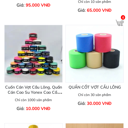
Chỉ còn 10 sản phẩm
kích ứng da.
Giá:
95.000 VNĐ
Giá:
65.000 VNĐ
0
Cuốn Cán Vợt Cầu Lông, Quấn
QUẤN CỐT VỢT CẦU LÔNG
Cán Cao Su Yonex Cao Cấp
Chỉ còn 30 sản phẩm
Bám Tay, Chống Trơn ( Lẻ 1
Chỉ còn 1000 sản phẩm
Cái)
Giá:
30.000 VNĐ
Giá:
10.000 VNĐ