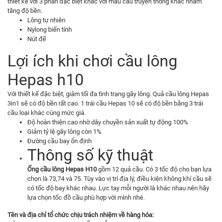
thiết kế với 3 phần đặc biệt khác với mẫu cầu truyền thống khác nhằm
tăng độ bền.
Lông tự nhiên
Nylong biến tính
Nút đế
Lợi ích khi chơi cầu lông
Hepas h10
Với thiết kế đặc biệt, giảm tối đa tình trạng gãy lông. Quả cầu lông Hepas
3in1 sẽ có độ bền rất cao. 1 trái cầu Hepas 10 sẽ có độ bền bằng 3 trái
cầu loại khác cùng mức giá.
Độ hoàn thiện cao nhờ dây chuyền sản xuất tự động 100%
Giảm tỷ lệ gãy lông còn 1%
Đường cầu bay ổn định
Thông số kỹ thuật
Ống cầu lông Hepas H10
gồm 12 quả cầu. Có 3 tốc độ cho bạn lựa
chọn là 73,74 và 75. Tùy vào vị trí địa lý, điều kiện không khí cầu sẽ
có tốc độ bay khác nhau. Lực tay mỗi người là khác nhau nên hãy
lựa chọn tốc đồ cầu phù hợp với mình nhé.
Tên và địa chỉ tổ chức chịu trách nhiệm về hàng hóa: