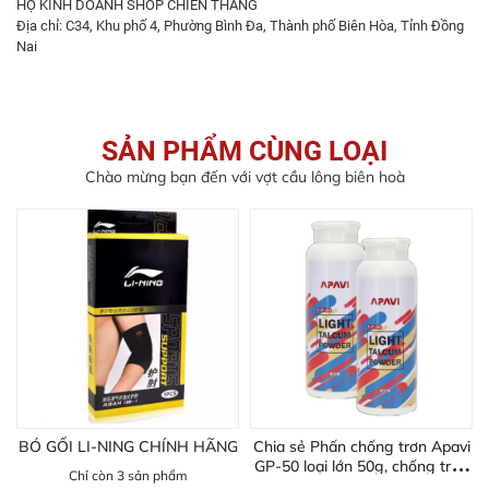
HỘ KINH DOANH SHOP CHIẾN THẮNG
Địa chỉ: C34, Khu phố 4, Phường Bình Đa, Thành phố Biên Hòa, Tỉnh Đồng
Nai
SẢN PHẨM CÙNG LOẠI
Chào mừng bạn đến với vợt cầu lông biên hoà
BÓ GỐI LI-NING CHÍNH HÃNG
Chia sẻ Phấn chống trơn Apavi
GP-50 loại lớn 50g, chống trơn
Chỉ còn 3 sản phẩm
mùa hè ra mồ hôi tay, không