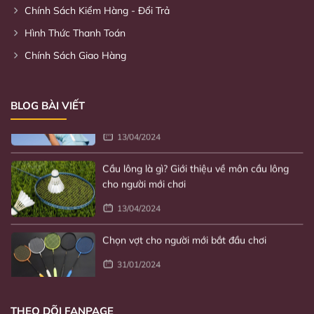
Chính Sách Kiểm Hàng - Đổi Trả
cao
Hình Thức Thanh Toán
31/01/2024
Chính Sách Giao Hàng
Lợi ích của việc chơi cầu lông đối với sức
khỏe
BLOG BÀI VIẾT
13/04/2024
Cầu lông là gì? Giới thiệu về môn cầu lông
cho người mới chơi
13/04/2024
Chọn vợt cho người mới bắt đầu chơi
31/01/2024
Kỹ thuật chơi cầu lông từ cơ bản đến nâng
cao
THEO DÕI FANPAGE