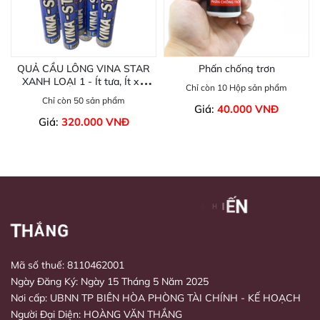
QUẢ CẦU LÔNG VINA STAR
Phấn chống trơn
XANH LOẠI 1 - Ít tưa, Ít xù
Chỉ còn 10 Hộp sản phẩm
cánh ct
Chỉ còn 50 sản phẩm
Giá:
40.000 VNĐ
Giá:
320.000 VNĐ
Mã số thuế: 8110462001
Ngày Đăng Ký: Ngày 15 Tháng 5 Năm 2025
Nơi cấp: UBNN TP BIÊN HÒA PHÒNG TÀI CHÍNH - KẾ HOẠCH
Người Đại Diện: HOÀNG VĂN THẮNG